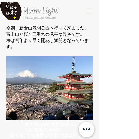
今朝、新倉山浅間公園へ行って来ました。
富士山と桜と五重塔の見事な景色です。
桜は例年より早く開花し満開となっていま
す。
富士河口湖町大石2123-25
Tel
0555-76-6447
E-Mail でのお問い合わせはコチラから